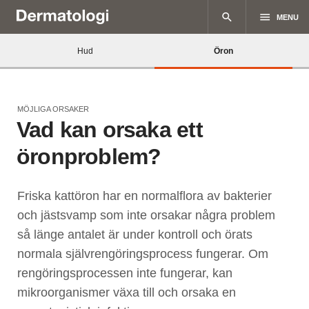
search
menu
MENU
Hud
Öron
MÖJLIGA ORSAKER
Vad kan orsaka ett
öronproblem?
Friska kattöron har en normalflora av bakterier
och jästsvamp som inte orsakar några problem
så länge antalet är under kontroll och örats
normala självrengöringsprocess fungerar. Om
rengöringsprocessen inte fungerar, kan
mikroorganismer växa till och orsaka en