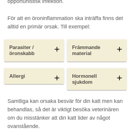
opportunistisk infektion.
För att en öroninflammation ska inträffa finns det
alltid en primär orsak. Till exempel:
Parasiter /
Främmande
add
add
öronskabb
material
Allergi
Hormonell
add
add
sjukdom
Samtliga kan orsaka besvär för din katt men kan
behandlas, så det är viktigt besöka veterinären
om du misstänker att din katt lider av något
ovanstående.