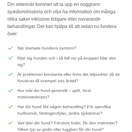
Din veterinär kommer att ta upp en noggrann
sjukdomshistoria och vilja ha information om många
olika saker inklusive tidigare eller nuvarande
behandlingar. Det kan hjälpa till att redan nu fundera
över:
check
När startade hundens symtom?
check
Kliar sig hunden och i så fall var på kroppen kliar den
sig?
check
Är problemen konstanta eller finns det tidpunkter då de
förvärras till exempel viss årstid?
check
Hur mår din hund generellt – aptit, törst,
motionstolerans?
check
Har din hund fått någon behandling? För specifika
hudbesvär, fästingprofylax, andra sjukdomar?
check
Vad äter din hund? Förutom foder, får den matrester?
Vilken typ av godis eller tuggben får din hund?