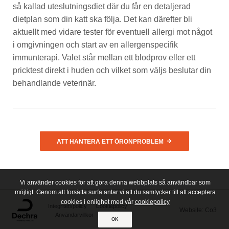
så kallad uteslutningsdiet där du får en detaljerad
dietplan som din katt ska följa. Det kan därefter bli
aktuellt med vidare tester för eventuell allergi mot något
i omgivningen och start av en allergenspecifik
immunterapi. Valet står mellan ett blodprov eller ett
pricktest direkt i huden och vilket som väljs beslutar din
behandlande veterinär.
ATT HANTERA ETT ÖRONPROBLEM
Vi använder cookies för att göra denna webbplats så användbar som
möjligt. Genom att forsätta surfa antar vi att du samtycker till att acceptera
cookies i enlighet med vår
cookiepolicy
Integritetspolicy
Cookiepolicy
Website: Co3
Användarvillkor
OK